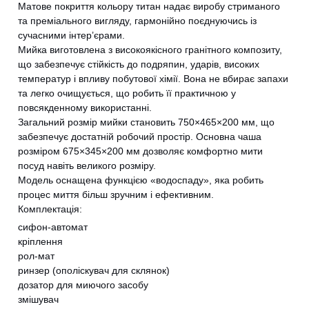
Матове покриття кольору титан надає виробу стриманого
та преміального вигляду, гармонійно поєднуючись із
сучасними інтер’єрами.
Мийка виготовлена з високоякісного гранітного композиту,
що забезпечує стійкість до подряпин, ударів, високих
температур і впливу побутової хімії. Вона не вбирає запахи
та легко очищується, що робить її практичною у
повсякденному використанні.
Загальний розмір мийки становить 750×465×200 мм, що
забезпечує достатній робочий простір. Основна чаша
розміром 675×345×200 мм дозволяє комфортно мити
посуд навіть великого розміру.
Модель оснащена функцією «водоспаду», яка робить
процес миття більш зручним і ефективним.
Комплектація:
сифон-автомат
кріплення
рол-мат
ринзер (ополіскувач для склянок)
дозатор для миючого засобу
змішувач