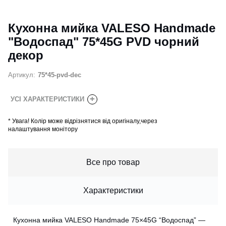
Кухонна мийка VALESO Handmade
"Водоспад" 75*45G PVD чорний
декор
Артикул:
75*45-pvd-dec
+
УСІ ХАРАКТЕРИСТИКИ
*
Увага! Колір може відрізнятися від оригіналу,через
налаштування монітору
Все про товар
Характеристики
Кухонна мийка VALESO Handmade 75×45G “Водоспад” —