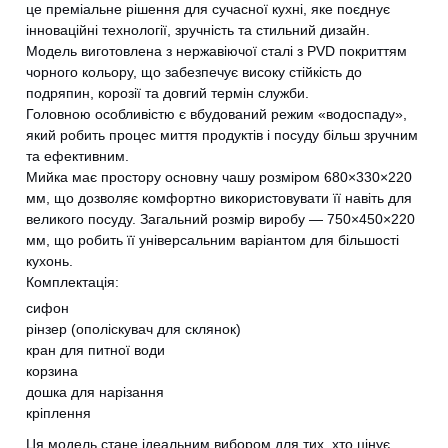
це преміальне рішення для сучасної кухні, яке поєднує
інноваційні технології, зручність та стильний дизайн.
Модель виготовлена з нержавіючої сталі з PVD покриттям
чорного кольору, що забезпечує високу стійкість до
подряпин, корозії та довгий термін служби.
Головною особливістю є вбудований режим «водоспаду»,
який робить процес миття продуктів і посуду більш зручним
та ефективним.
Мийка має простору основну чашу розміром 680×330×220
мм, що дозволяє комфортно використовувати її навіть для
великого посуду. Загальний розмір виробу — 750×450×220
мм, що робить її універсальним варіантом для більшості
кухонь.
Комплектація:
сифон
рінзер (ополіскувач для склянок)
кран для питної води
корзина
дошка для нарізання
кріплення
Ця модель стане ідеальним вибором для тих, хто цінує