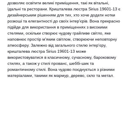
дозволяє освітити великі приміщення, такі як вітальні,
їдальні та ресторани. Кришталева люстра Sirius 19601-13 є
дизайнерським рішенням для тих, хто хоче додати нотки
розкоші та елегантності до своїх інтер'єрів. Вона прекрасно
підійде для використання в приміщеннях з високими
стелями, оскільки створює чудову грайливе світло, яке
CANCEL
OK
наповнює простір м'яким світлом, створюючи неповторну
атмосферу. Залежно від загального стилю інтер'єру,
кришталева люстра Sirius 19601-13 може
використовуватися в класичному, сучасному, бароковому
стилях, а також у стилі прованс, шеббі-шик та
романтичному стилі. Вона чудово поєднується з різними
матеріалами, такими як мармур, дерево, скло та метал.