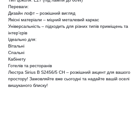
Тип цоколя: E27 (під лампи до 60W)
Переваги:
Дизайн лофт – розкішний вигляд
Якісні матеріали – міцний металевий каркас
Універсальність – підходить для різних типів приміщень та
інтер’єрів
Ідеально для:
Вітальні
Спальні
Кабінету
Готелів та ресторанів
Люстра Sirius B S2456/5 CH – розкішний акцент для вашого
простору! Замовляйте вже сьогодні та надайте вашій оселі
вишуканого блиску!
CANCEL
OK