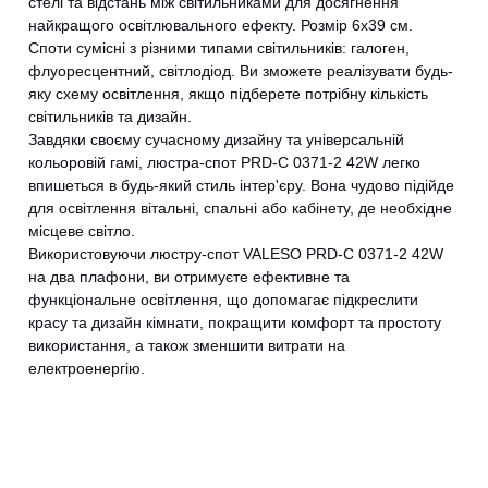
стелі та відстань між світильниками для досягнення
найкращого освітлювального ефекту. Розмір 6х39 см.
Споти сумісні з різними типами світильників: галоген,
флуоресцентний, світлодіод. Ви зможете реалізувати будь-
яку схему освітлення, якщо підберете потрібну кількість
світильників та дизайн.
Завдяки своєму сучасному дизайну та універсальній
кольоровій гамі, люстра-спот PRD-C 0371-2 42W легко
CANCEL
OK
впишеться в будь-який стиль інтер'єру. Вона чудово підійде
для освітлення вітальні, спальні або кабінету, де необхідне
місцеве світло.
Використовуючи люстру-спот VALESO PRD-C 0371-2 42W
на два плафони, ви отримуєте ефективне та
функціональне освітлення, що допомагає підкреслити
красу та дизайн кімнати, покращити комфорт та простоту
використання, а також зменшити витрати на
електроенергію.