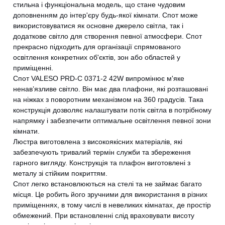
стильна і функціональна модель, що стане чудовим
доповненням до інтер'єру будь-якої кімнати. Спот може
використовуватися як основне джерело світла, так і
додаткове світло для створення певної атмосфери. Спот
прекрасно підходить для організації спрямованого
освітлення конкретних об'єктів, зон або областей у
приміщенні.
Спот VALESO PRD-C 0371-2 42W випромінює м'яке
ненав’язливе світло. Він має два плафони, які розташовані
на ніжках з поворотним механізмом на 360 градусів. Така
конструкція дозволяє налаштувати потік світла в потрібному
напрямку і забезпечити оптимальне освітлення певної зони
кімнати.
Люстра виготовлена з високоякісних матеріалів, які
забезпечують тривалий термін служби та збереження
гарного вигляду. Конструкція та плафон виготовлені з
металу зі стійким покриттям.
Спот легко встановлюються на стелі та не займає багато
місця. Це робить його зручними для використання в різних
приміщеннях, в тому числі в невеликих кімнатах, де простір
обмежений. При встановленні слід враховувати висоту