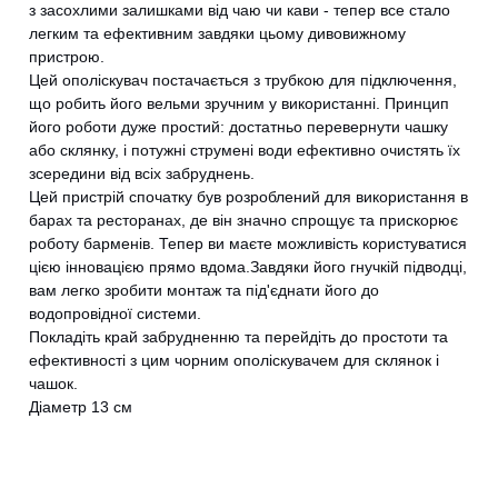
з засохлими залишками від чаю чи кави - тепер все стало
легким та ефективним завдяки цьому дивовижному
пристрою.
Цей ополіскувач постачається з трубкою для підключення,
що робить його вельми зручним у використанні. Принцип
його роботи дуже простий: достатньо перевернути чашку
або склянку, і потужні струмені води ефективно очистять їх
зсередини від всіх забруднень.
Цей пристрій спочатку був розроблений для використання в
барах та ресторанах, де він значно спрощує та прискорює
роботу барменів. Тепер ви маєте можливість користуватися
цією інновацією прямо вдома.Завдяки його гнучкій підводці,
вам легко зробити монтаж та під'єднати його до
водопровідної системи.
Покладіть край забрудненню та перейдіть до простоти та
ефективності з цим чорним ополіскувачем для склянок і
чашок.
Діаметр 13 см
CANCEL
OK