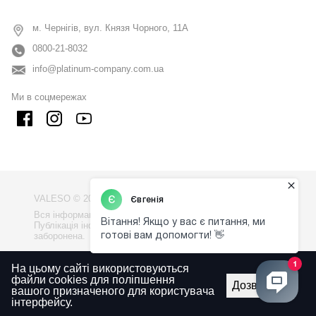
м. Чернігів, вул. Князя Чорного, 11А
0800-21-8032
info@platinum-company.com.ua
Ми в соцмережах
VALESO © 2009 - 2026
Вся інформація на сайті - власність компанії "VALESO".
Публікація інформації з сайту без узгодження
заборонена.
Політика конфіденційності
На цьому сайті використовуються
файли cookies для поліпшення
Правила використаня сайту
Дозволити
вашого призначеного для користувача
інтерфейсу.