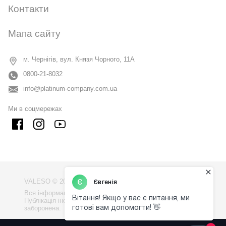
Контакти
Мапа сайту
м. Чернігів, вул. Князя Чорного, 11А
0800-21-8032
info@platinum-company.com.ua
Ми в соцмережах
VALESO © 2009 - 2026
Вся інформація на сайті - власність компанії "VALESO".
Публікація інформації з сайту без узгодження
заборонена.
Політика конфіденційності