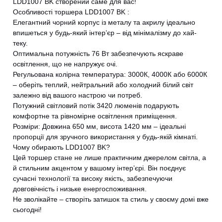
LDD1007 BK створений саме для вас!
Особливості торшера LDD1007 BK :
Елегантний чорний корпус із металу та акрилу ідеально
впишеться у будь-який інтер’єр – від мінімалізму до хай-
теку.
Оптимальна потужність 76 Вт забезпечують яскраве
освітлення, що не напружує очі.
Регульована колірна температура: 3000К, 4000К або 6000К
– оберіть теплий, нейтральний або холодний білий світ
залежно від вашого настрою чи потреб.
Потужний світловий потік 3420 люменів подарують
комфортне та рівномірне освітлення приміщення.
Розміри: Довжина 650 мм, висота 1420 мм – ідеальні
пропорції для зручного використання у будь-якій кімнаті.
Чому обирають LDD1007 BK?
Цей торшер стане не лише практичним джерелом світла, а
й стильним акцентом у вашому інтер’єрі. Він поєднує
сучасні технології та високу якість, забезпечуючи
довговічність і низьке енергоспоживання.
Не зволікайте – створіть затишок та стиль у своєму домі вже
сьогодні!
CANCEL
OK