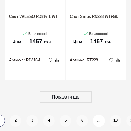
Спот VALESO RD816-1 WT
Спот Sirius RN228 WT+GD
В наявності
В наявності
1457
1457
Ціна
Ціна
грн.
грн.
Артикул:
RD816-1
Артикул:
RT228
Показати ще
2
3
4
5
6
...
10