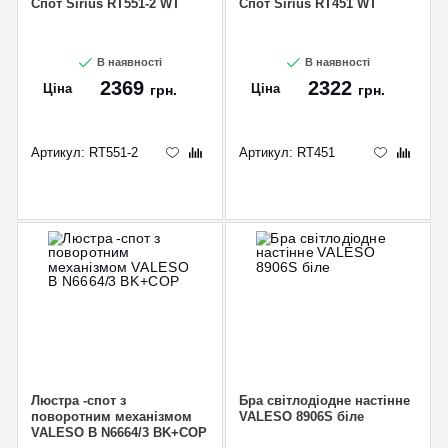
Спот Sirius RT551-2 WT
Спот Sirius RT451 WT
В наявності
В наявності
2369
2322
Ціна
Ціна
грн.
грн.
Артикул:
RT551-2
Артикул:
RT451
Люстра -спот з
Бра світлодіодне настінне
поворотним механізмом
VALESO 8906S біле
VALESO B N6664/3 BK+COP